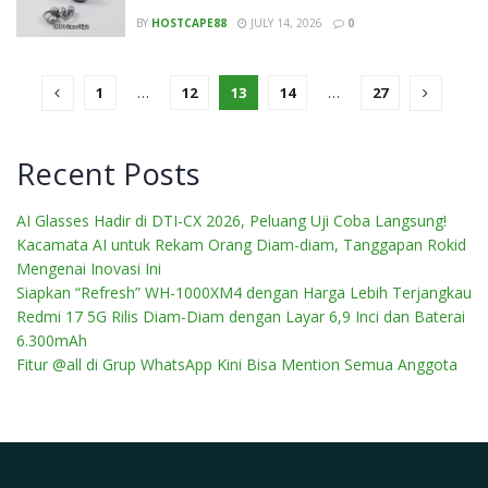
BY
HOSTCAPE88
JULY 14, 2026
0
1
…
12
13
14
…
27
Recent Posts
AI Glasses Hadir di DTI-CX 2026, Peluang Uji Coba Langsung!
Kacamata AI untuk Rekam Orang Diam-diam, Tanggapan Rokid
Mengenai Inovasi Ini
Siapkan “Refresh” WH-1000XM4 dengan Harga Lebih Terjangkau
Redmi 17 5G Rilis Diam-Diam dengan Layar 6,9 Inci dan Baterai
6.300mAh
Fitur @all di Grup WhatsApp Kini Bisa Mention Semua Anggota