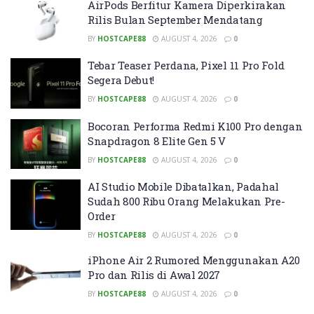
AirPods Berfitur Kamera Diperkirakan
Rilis Bulan September Mendatang
BY
HOSTCAPE88
AUGUST 4, 2026
0
Tebar Teaser Perdana, Pixel 11 Pro Fold
Segera Debut!
BY
HOSTCAPE88
AUGUST 4, 2026
0
Bocoran Performa Redmi K100 Pro dengan
Snapdragon 8 Elite Gen 5 V
BY
HOSTCAPE88
AUGUST 4, 2026
0
AI Studio Mobile Dibatalkan, Padahal
Sudah 800 Ribu Orang Melakukan Pre-
Order
BY
HOSTCAPE88
AUGUST 4, 2026
0
iPhone Air 2 Rumored Menggunakan A20
Pro dan Rilis di Awal 2027
BY
HOSTCAPE88
AUGUST 4, 2026
0