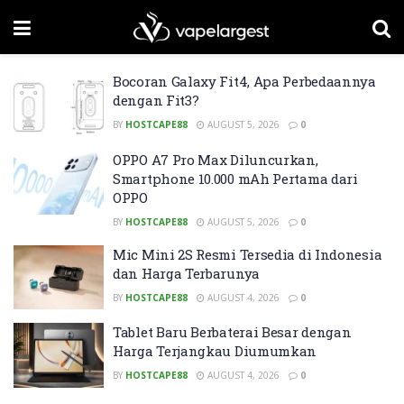
Bocoran Galaxy Fit4, Apa Perbedaannya
dengan Fit3?
BY
HOSTCAPE88
AUGUST 5, 2026
0
OPPO A7 Pro Max Diluncurkan,
Smartphone 10.000 mAh Pertama dari
OPPO
BY
HOSTCAPE88
AUGUST 5, 2026
0
Mic Mini 2S Resmi Tersedia di Indonesia
dan Harga Terbarunya
BY
HOSTCAPE88
AUGUST 4, 2026
0
Tablet Baru Berbaterai Besar dengan
Harga Terjangkau Diumumkan
BY
HOSTCAPE88
AUGUST 4, 2026
0