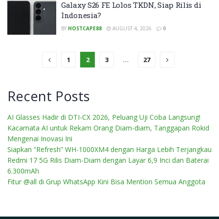
Galaxy S26 FE Lolos TKDN, Siap Rilis di
Indonesia?
BY
HOSTCAPE88
AUGUST 4, 2026
0
1
2
3
…
27
Recent Posts
AI Glasses Hadir di DTI-CX 2026, Peluang Uji Coba Langsung!
Kacamata AI untuk Rekam Orang Diam-diam, Tanggapan Rokid
Mengenai Inovasi Ini
Siapkan “Refresh” WH-1000XM4 dengan Harga Lebih Terjangkau
Redmi 17 5G Rilis Diam-Diam dengan Layar 6,9 Inci dan Baterai
6.300mAh
Fitur @all di Grup WhatsApp Kini Bisa Mention Semua Anggota