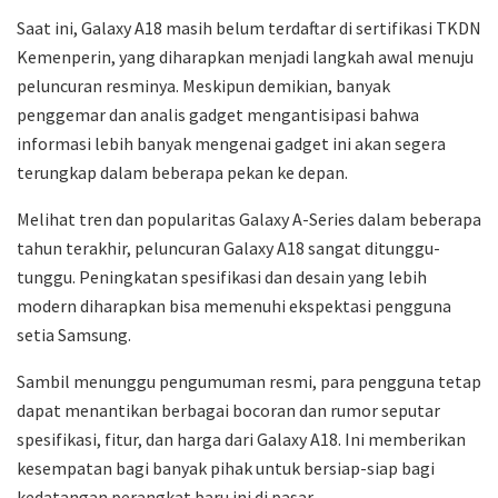
Saat ini, Galaxy A18 masih belum terdaftar di sertifikasi TKDN
Kemenperin, yang diharapkan menjadi langkah awal menuju
peluncuran resminya. Meskipun demikian, banyak
penggemar dan analis gadget mengantisipasi bahwa
informasi lebih banyak mengenai gadget ini akan segera
terungkap dalam beberapa pekan ke depan.
Melihat tren dan popularitas Galaxy A-Series dalam beberapa
tahun terakhir, peluncuran Galaxy A18 sangat ditunggu-
tunggu. Peningkatan spesifikasi dan desain yang lebih
modern diharapkan bisa memenuhi ekspektasi pengguna
setia Samsung.
Sambil menunggu pengumuman resmi, para pengguna tetap
dapat menantikan berbagai bocoran dan rumor seputar
spesifikasi, fitur, dan harga dari Galaxy A18. Ini memberikan
kesempatan bagi banyak pihak untuk bersiap-siap bagi
kedatangan perangkat baru ini di pasar.