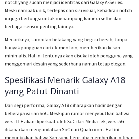
notch yang sudah menjadi identitas dari Galaxy A-Series.
Meski nampak unik, terlepas dari sisi visual, kehadiran notch
ini juga berfungsi untuk menampung kamera selfie dan
berbagai sensor penting lainnya.
Menariknya, tampilan belakang yang begitu bersih, tanpa
banyak gangguan dari elemen lain, memberikan kesan
minimalis. Hal ini tentunya akan disukai oleh pengguna yang
menggemari desain yang sederhana namun tetap elegan.
Spesifikasi Menarik Galaxy A18
yang Patut Dinanti
Dari segi performa, Galaxy A18 diharapkan hadir dengan
beberapa varian SoC. Meskipun rumor menyebutkan bahwa
versi LTE akan diperkuat oleh SoC dari MediaTek, versi 5G
dikabarkan mengandalkan SoC dari Qualcomm. Hal ini
menunjukkan bahwa Samsung berusaha memberikan pilihan