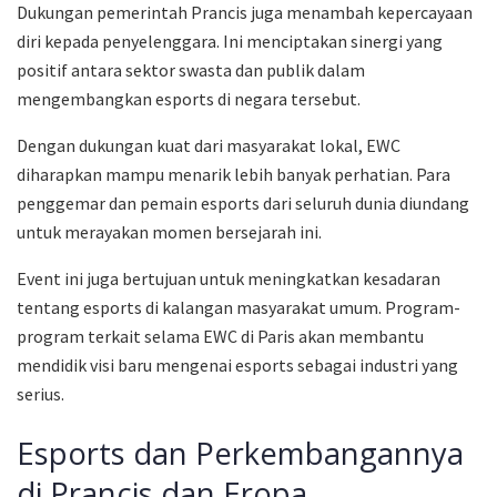
Dukungan pemerintah Prancis juga menambah kepercayaan
diri kepada penyelenggara. Ini menciptakan sinergi yang
positif antara sektor swasta dan publik dalam
mengembangkan esports di negara tersebut.
Dengan dukungan kuat dari masyarakat lokal, EWC
diharapkan mampu menarik lebih banyak perhatian. Para
penggemar dan pemain esports dari seluruh dunia diundang
untuk merayakan momen bersejarah ini.
Event ini juga bertujuan untuk meningkatkan kesadaran
tentang esports di kalangan masyarakat umum. Program-
program terkait selama EWC di Paris akan membantu
mendidik visi baru mengenai esports sebagai industri yang
serius.
Esports dan Perkembangannya
di Prancis dan Eropa