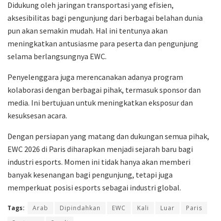
Didukung oleh jaringan transportasi yang efisien,
aksesibilitas bagi pengunjung dari berbagai belahan dunia
pun akan semakin mudah. Hal ini tentunya akan
meningkatkan antusiasme para peserta dan pengunjung
selama berlangsungnya EWC.
Penyelenggara juga merencanakan adanya program
kolaborasi dengan berbagai pihak, termasuk sponsor dan
media. Ini bertujuan untuk meningkatkan eksposur dan
kesuksesan acara.
Dengan persiapan yang matang dan dukungan semua pihak,
EWC 2026 di Paris diharapkan menjadi sejarah baru bagi
industri esports. Momen ini tidak hanya akan memberi
banyak kesenangan bagi pengunjung, tetapi juga
memperkuat posisi esports sebagai industri global.
Tags:
Arab
Dipindahkan
EWC
Kali
Luar
Paris