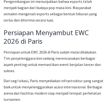
Pengembangan ini menunjukkan bahwa esports telah
menjadi bagian dari budaya pop masa kini. Masyarakat
semakin mengenali esports sebagai bentuk hiburan yang
serius dan diterima secara luas.
Persiapan Menyambut EWC
2026 di Paris
Persiapan untuk EWC 2026 di Paris sudah mulai dilakukan.
Tim penyelenggara kini sedang merencanakan berbagai
aspek penting untuk memastikan event berjalan lancer dan
sukses.
Dari segi lokasi, Paris menyediakan infrastruktur yang sangat
baik untuk menyelenggarakan acara internasional. Berbagai
arena dan fasilitas modern siap menjadi tempat perhelatan
turnamen.