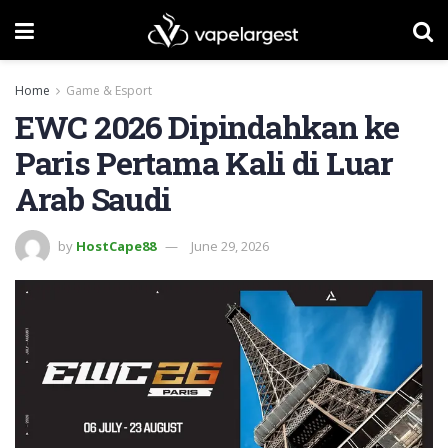
Home
Game & Esport
EWC 2026 Dipindahkan ke
Paris Pertama Kali di Luar
Arab Saudi
by
HostCape88
June 29, 2026