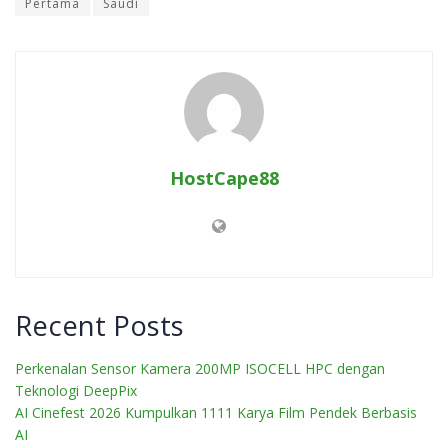
Pertama
Saudi
HostCape88
Recent Posts
Perkenalan Sensor Kamera 200MP ISOCELL HPC dengan
Teknologi DeepPix
AI Cinefest 2026 Kumpulkan 1111 Karya Film Pendek Berbasis
AI