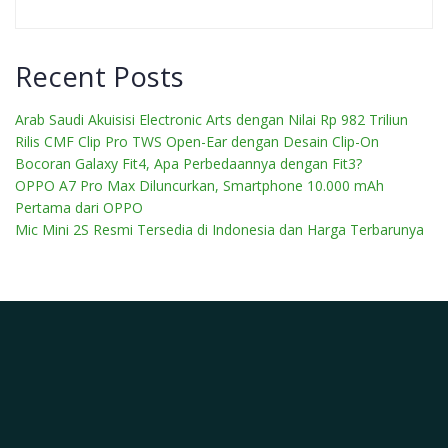
Recent Posts
Arab Saudi Akuisisi Electronic Arts dengan Nilai Rp 982 Triliun
Rilis CMF Clip Pro TWS Open-Ear dengan Desain Clip-On
Bocoran Galaxy Fit4, Apa Perbedaannya dengan Fit3?
OPPO A7 Pro Max Diluncurkan, Smartphone 10.000 mAh
Pertama dari OPPO
Mic Mini 2S Resmi Tersedia di Indonesia dan Harga Terbarunya