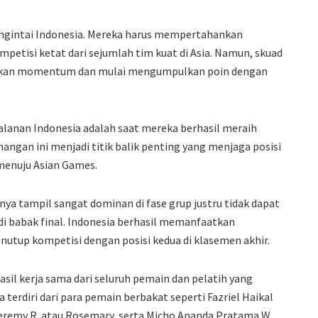
engintai Indonesia. Mereka harus mempertahankan
petisi ketat dari sejumlah tim kuat di Asia. Namun, skuad
ukan momentum dan mulai mengumpulkan poin dengan
alanan Indonesia adalah saat mereka berhasil meraih
ngan ini menjadi titik balik penting yang menjaga posisi
 menuju Asian Games.
ya tampil sangat dominan di fase grup justru tidak dapat
 babak final. Indonesia berhasil memanfaatkan
tup kompetisi dengan posisi kedua di klasemen akhir.
sil kerja sama dari seluruh pemain dan pelatih yang
 terdiri dari para pemain berbakat seperti Fazriel Haikal
eremy R. atau Rosemary, serta Micho Ananda Pratama W.