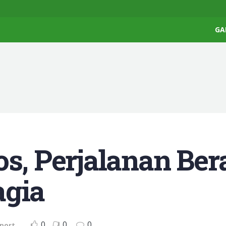
GA
os, Perjalanan Ber
agia
0
0
0
port