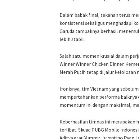
Dalam babak final, tekanan terus m
konsistensi sekaligus menghadapi kom
Garuda tampaknya berhasil menem
lebih stabil.
Salah satu momen krusial dalam perj
Winner Winner Chicken Dinner. Kemena
Merah Putih tetap di jalur kelolosan
Ironisnya, tim Vietnam yang sebelumn
mempertahankan performa baiknya di
momentum ini dengan maksimal, menu
Keberhasilan timnas ini merupakan ha
terlibat. Skuad PUBG Mobile Indonesia
Aditya atau Yummy, Juventino Ryan J