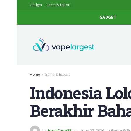
Gadget
Game & Esport
GADGET
Home
Game & Esport
Indonesia Lol
Berakhir Bah
by
HostCape88
June 27, 2026
in
Game & Es