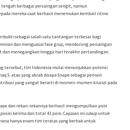
di tengah berbagai persaingan sengit, namun
epada mereka saat berhasil menemukan kembali ritme
rbukti sebagai salah satu tantangan terbesar bagi
ominan dan menguasai fase grup, mendorong persaingan
at dan menegangkan hingga hari terakhir pertandingan.
g tersebut, tim Indonesia mulai menunjukkan potensi
haq S. atau yang akrab disapa Snape sebagai pemain
tribusi yang sangat berarti di momen-momen krusial pada
ape dan rekan-rekannya berhasil mengumpulkan poin
osisi kelima dan total 41 poin. Capaian ini cukup untuk
mana hanya enam tim teratas yang berhak untuk