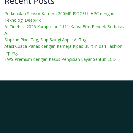
Recent Posts
Perkenalan Sensor Kamera 200MP ISOCELL HPC dengan
Teknologi DeepPix
AI Cinefest 2026 Kumpulkan 1111 Karya Film Pendek Berbasis
AI
Siapkan Pixel Tag, Siap Saingi Apple AirTag
Atasi Cuaca Panas dengan Kemeja Kipas Built-in dari Fashion
Jepang
TWS Premium dengan Kasus Pengisian Layar Sentuh LCD