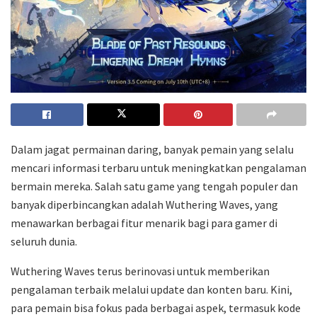
Dalam jagat permainan daring, banyak pemain yang selalu
mencari informasi terbaru untuk meningkatkan pengalaman
bermain mereka. Salah satu game yang tengah populer dan
banyak diperbincangkan adalah Wuthering Waves, yang
menawarkan berbagai fitur menarik bagi para gamer di
seluruh dunia.
Wuthering Waves terus berinovasi untuk memberikan
pengalaman terbaik melalui update dan konten baru. Kini,
para pemain bisa fokus pada berbagai aspek, termasuk kode