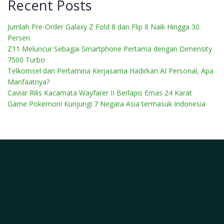
Recent Posts
Jumlah Pre-Order Galaxy Z Fold 8 dan Flip 8 Naik Hingga 30
Persen
Z11 Meluncur Sebagai Smartphone Pertama dengan Dimensity
7500 Turbo
Telkomsel dan Pertamina Kerjasama Hadirkan AI Personal, Apa
Manfaatnya?
Caviar Rilis Kacamata Wayfarer II Berlapis Emas 24 Karat
Game Pokemon! Kunjungi 7 Negara Asia termasuk Indonesia