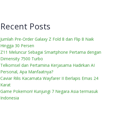
Recent Posts
Jumlah Pre-Order Galaxy Z Fold 8 dan Flip 8 Naik
Hingga 30 Persen
Z11 Meluncur Sebagai Smartphone Pertama dengan
Dimensity 7500 Turbo
Telkomsel dan Pertamina Kerjasama Hadirkan AI
Personal, Apa Manfaatnya?
Caviar Rilis Kacamata Wayfarer II Berlapis Emas 24
Karat
Game Pokemon! Kunjungi 7 Negara Asia termasuk
Indonesia