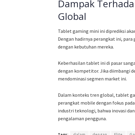
Dampak Terhadap
Global
Tablet gaming mini ini diprediksi a
Dengan hadirnya perangkat ini, para
dengan kebutuhan mereka.
Keberhasilan tablet ini di pasar sa
dengan kompetitor. Jika diimbangi de
mendominasi segmen market ini.
Dalam konteks tren global, tablet 
perangkat mobile dengan fokus pada g
industri teknologi, bahwa inovasi d
pengalaman pengguna.
Tags:
dalam
dengan
Elite
Ga