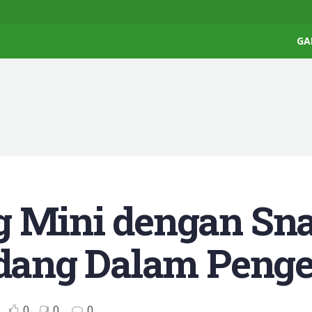
GA
g Mini dengan Sn
Sedang Dalam Pen
0
0
0