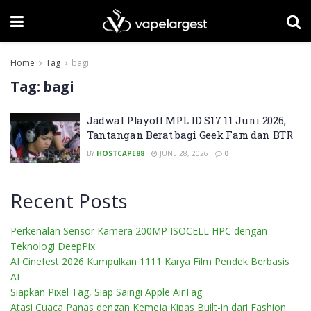
Home
Tag
bagi
Tag:
bagi
Jadwal Playoff MPL ID S17 11 Juni 2026,
Tantangan Berat bagi Geek Fam dan BTR
BY
HOSTCAPE88
JUNE 28, 2026
0
Recent Posts
Perkenalan Sensor Kamera 200MP ISOCELL HPC dengan
Teknologi DeepPix
AI Cinefest 2026 Kumpulkan 1111 Karya Film Pendek Berbasis
AI
Siapkan Pixel Tag, Siap Saingi Apple AirTag
Atasi Cuaca Panas dengan Kemeja Kipas Built-in dari Fashion