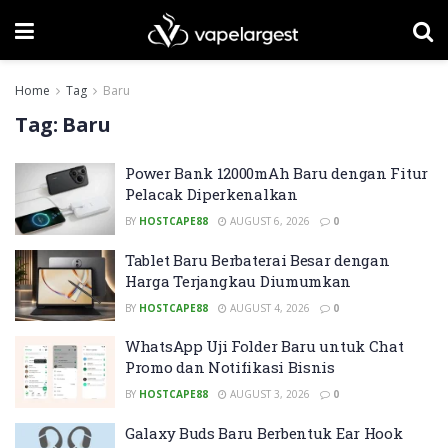
Home
Tag
Baru
Tag:
Baru
Power Bank 12000mAh Baru dengan Fitur
Pelacak Diperkenalkan
BY
HOSTCAPE88
AUGUST 6, 2026
0
Tablet Baru Berbaterai Besar dengan
Harga Terjangkau Diumumkan
BY
HOSTCAPE88
AUGUST 4, 2026
0
WhatsApp Uji Folder Baru untuk Chat
Promo dan Notifikasi Bisnis
BY
HOSTCAPE88
AUGUST 3, 2026
0
Galaxy Buds Baru Berbentuk Ear Hook