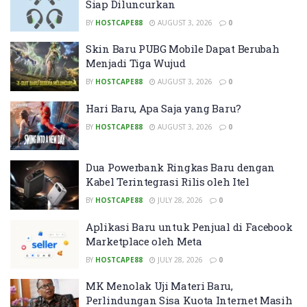
Siap Diluncurkan
BY
HOSTCAPE88
AUGUST 3, 2026
0
Skin Baru PUBG Mobile Dapat Berubah
Menjadi Tiga Wujud
BY
HOSTCAPE88
AUGUST 3, 2026
0
Hari Baru, Apa Saja yang Baru?
BY
HOSTCAPE88
AUGUST 3, 2026
0
Dua Powerbank Ringkas Baru dengan
Kabel Terintegrasi Rilis oleh Itel
BY
HOSTCAPE88
JULY 28, 2026
0
Aplikasi Baru untuk Penjual di Facebook
Marketplace oleh Meta
BY
HOSTCAPE88
JULY 28, 2026
0
MK Menolak Uji Materi Baru,
Perlindungan Sisa Kuota Internet Masih