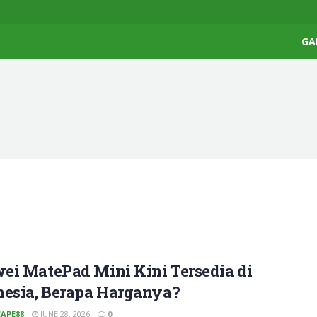
GA
ei MatePad Mini Kini Tersedia di
nesia, Berapa Harganya?
APE88
JUNE 28, 2026
0