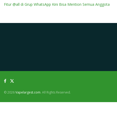
Fitur @all di Grup WhatsApp Kini Bisa Mention Semua Anggota
© 2026
Vapelargest.com
. All Rights Reserved.