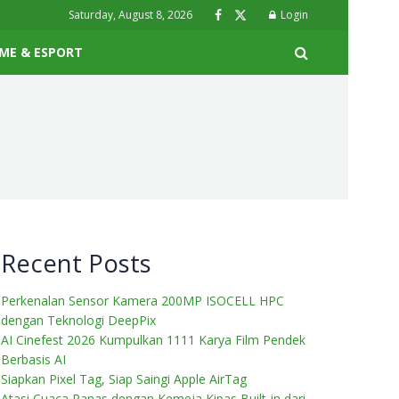
Saturday, August 8, 2026
Login
ME & ESPORT
Recent Posts
Perkenalan Sensor Kamera 200MP ISOCELL HPC
dengan Teknologi DeepPix
AI Cinefest 2026 Kumpulkan 1111 Karya Film Pendek
Berbasis AI
Siapkan Pixel Tag, Siap Saingi Apple AirTag
Atasi Cuaca Panas dengan Kemeja Kipas Built-in dari