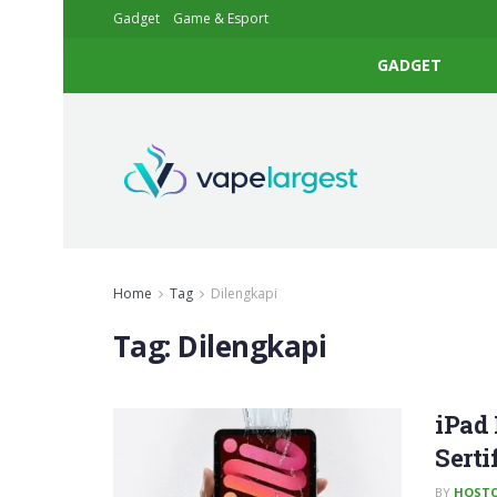
Gadget
Game & Esport
GADGET
Home
Tag
Dilengkapi
Tag:
Dilengkapi
iPad
Serti
BY
HOSTC