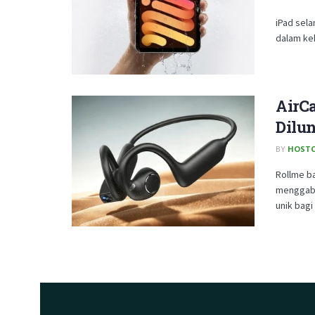
iPad sela
dalam keh
AirC
Dilu
BY
HOSTC
Rollme ba
menggabu
unik bagi