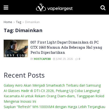
Home
Tag
Dimainkan
Tag:
Dimainkan
007 First Light Dapat Dimainkan di PC
GTX 1660 Namun Ada Beberapa Hal yang
Perlu Diperhatikan
BY
HOSTCAPE88
JUNE 29, 2026
0
Recent Posts
Galaxy Aero Akan Menjadi Smartwatch Terbaru dari Samsung
AI Glasses Hadir di DTI-CX 2026, Peluang Uji Coba Langsung!
Kacamata AI untuk Rekam Orang Diam-diam, Tanggapan Rokid
Mengenai Inovasi Ini
Siapkan “Refresh” WH-1000XM4 dengan Harga Lebih Terjangkau