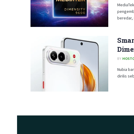
MediaTek
pengemba
beredar, 
Smar
Dime
BY
HOSTC
Nubia bar
dirilis se