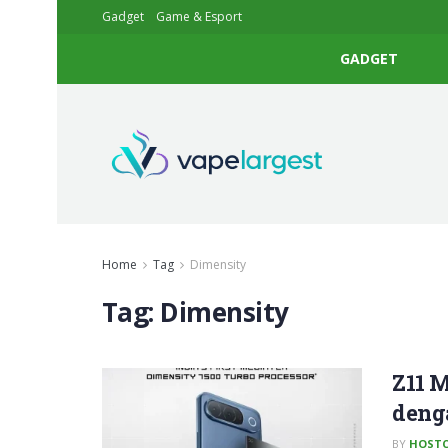
Gadget
Game & Esport
GADGET
Home
Tag
Dimensity
Tag:
Dimensity
Z11 
deng
BY
HOSTC