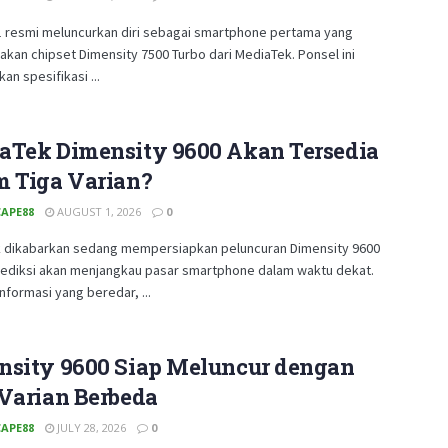
 resmi meluncurkan diri sebagai smartphone pertama yang
kan chipset Dimensity 7500 Turbo dari MediaTek. Ponsel ini
n spesifikasi ...
aTek Dimensity 9600 Akan Tersedia
m Tiga Varian?
APE88
AUGUST 1, 2026
0
 dikabarkan sedang mempersiapkan peluncuran Dimensity 9600
rediksi akan menjangkau pasar smartphone dalam waktu dekat.
nformasi yang beredar, ...
nsity 9600 Siap Meluncur dengan
 Varian Berbeda
APE88
JULY 28, 2026
0