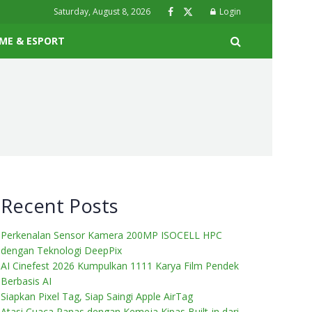
Saturday, August 8, 2026
Login
ME & ESPORT
Recent Posts
Perkenalan Sensor Kamera 200MP ISOCELL HPC
dengan Teknologi DeepPix
AI Cinefest 2026 Kumpulkan 1111 Karya Film Pendek
Berbasis AI
Siapkan Pixel Tag, Siap Saingi Apple AirTag
Atasi Cuaca Panas dengan Kemeja Kipas Built-in dari