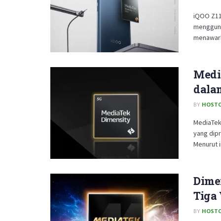
iQOO Z11
mengguna
menawarka
Medi
dala
BY
HOSTC
MediaTek
yang dip
Menurut i
Dime
Tiga
BY
HOSTC