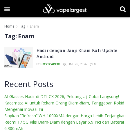
Home
Tag
Enam
Tag:
Enam
Hadir dengan Janji Enam Kali Update
Android
BY
HOSTCAPE88
JUNE 28, 2026
0
Recent Posts
AI Glasses Hadir di DTI-CX 2026, Peluang Uji Coba Langsung!
Kacamata AI untuk Rekam Orang Diam-diam, Tanggapan Rokid
Mengenai Inovasi Ini
Siapkan “Refresh” WH-1000XM4 dengan Harga Lebih Terjangkau
Redmi 17 5G Rilis Diam-Diam dengan Layar 6,9 Inci dan Baterai
6.300mAh