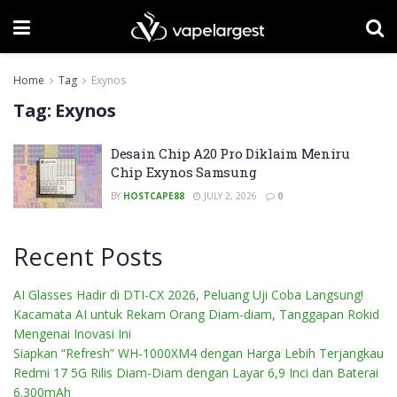
Home
Tag
Exynos
Tag:
Exynos
Desain Chip A20 Pro Diklaim Meniru
Chip Exynos Samsung
BY
HOSTCAPE88
JULY 2, 2026
0
Recent Posts
AI Glasses Hadir di DTI-CX 2026, Peluang Uji Coba Langsung!
Kacamata AI untuk Rekam Orang Diam-diam, Tanggapan Rokid
Mengenai Inovasi Ini
Siapkan “Refresh” WH-1000XM4 dengan Harga Lebih Terjangkau
Redmi 17 5G Rilis Diam-Diam dengan Layar 6,9 Inci dan Baterai
6.300mAh