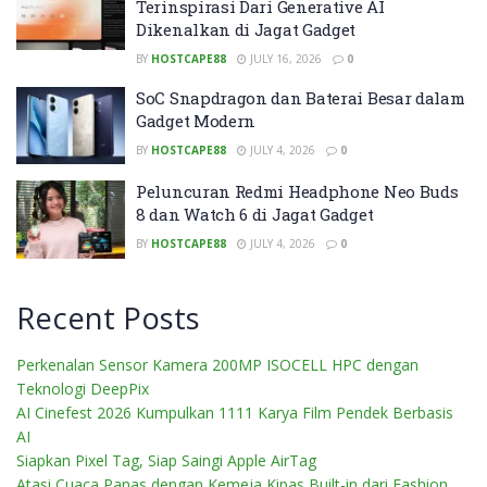
Terinspirasi Dari Generative AI
Dikenalkan di Jagat Gadget
BY
HOSTCAPE88
JULY 16, 2026
0
SoC Snapdragon dan Baterai Besar dalam
Gadget Modern
BY
HOSTCAPE88
JULY 4, 2026
0
Peluncuran Redmi Headphone Neo Buds
8 dan Watch 6 di Jagat Gadget
BY
HOSTCAPE88
JULY 4, 2026
0
Recent Posts
Perkenalan Sensor Kamera 200MP ISOCELL HPC dengan
Teknologi DeepPix
AI Cinefest 2026 Kumpulkan 1111 Karya Film Pendek Berbasis
AI
Siapkan Pixel Tag, Siap Saingi Apple AirTag
Atasi Cuaca Panas dengan Kemeja Kipas Built-in dari Fashion