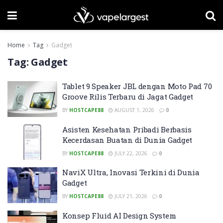
Home
Tag
Gadget
Tag:
Gadget
Tablet 9 Speaker JBL dengan Moto Pad 70
Groove Rilis Terbaru di Jagat Gadget
BY
HOSTCAPE88
AUGUST 1, 2026
0
Asisten Kesehatan Pribadi Berbasis
Kecerdasan Buatan di Dunia Gadget
BY
HOSTCAPE88
JULY 22, 2026
0
NaviX Ultra, Inovasi Terkini di Dunia
Gadget
BY
HOSTCAPE88
JULY 21, 2026
0
Konsep Fluid AI Design System