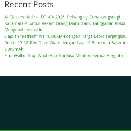
Recent Posts
AI Glasses Hadir di DTI-CX 2026, Peluang Uji Coba Langsung!
Kacamata AI untuk Rekam Orang Diam-diam, Tanggapan Rokid
Mengenai Inovasi Ini
Siapkan “Refresh” WH-1000XM4 dengan Harga Lebih Terjangkau
Redmi 17 5G Rilis Diam-Diam dengan Layar 6,9 Inci dan Baterai
6.300mAh
Fitur @all di Grup WhatsApp Kini Bisa Mention Semua Anggota