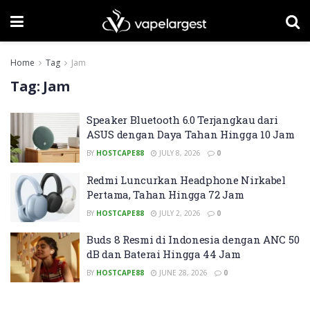
Home
Tag
Jam
Tag:
Jam
Speaker Bluetooth 6.0 Terjangkau dari
ASUS dengan Daya Tahan Hingga 10 Jam
BY
HOSTCAPE88
JULY 8, 2026
0
Redmi Luncurkan Headphone Nirkabel
Pertama, Tahan Hingga 72 Jam
BY
HOSTCAPE88
JULY 2, 2026
0
Buds 8 Resmi di Indonesia dengan ANC 50
dB dan Baterai Hingga 44 Jam
BY
HOSTCAPE88
JUNE 28, 2026
0