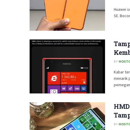
Huawei s
SE. Bocor
Tamp
Kemb
BY
HOSTC
Kabar te
menarik p
pemegang 
HMD 
Tamp
BY
HOSTC