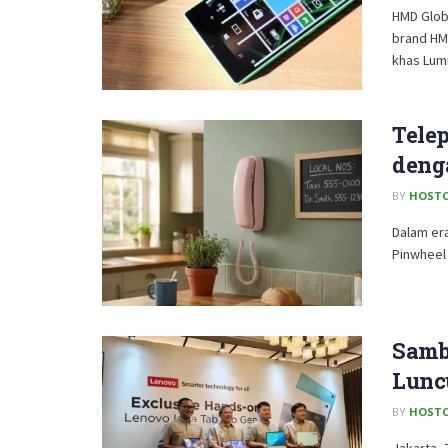
HMD Glob
brand HM
khas Lumia
Tele
deng
BY
HOSTC
Dalam era
Pinwheel 
Samb
Luncu
BY
HOSTC
Jakarta, 