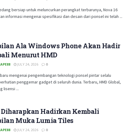
edang bersiap untuk meluncurkan perangkat terbarunya, Nova 16
an informasi mengenai spesifikasi dan desain dari ponsel ini telah ...
ilan Ala Windows Phone Akan Hadir
ali Menurut HMD
APE88
JULY 24, 2026
0
rbaru mengenai pengembangan teknologi ponsel pintar selalu
erhatian penggemar gadget di seluruh dunia. Terbaru, HMD Global,
lisensi ...
Diharapkan Hadirkan Kembali
ilan Muka Lumia Tiles
APE88
JULY 24, 2026
0