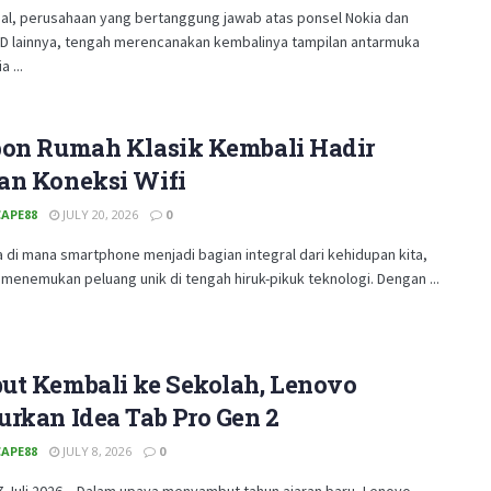
al, perusahaan yang bertanggung jawab atas ponsel Nokia dan
D lainnya, tengah merencanakan kembalinya tampilan antarmuka
 ...
pon Rumah Klasik Kembali Hadir
an Koneksi Wifi
APE88
JULY 20, 2026
0
 di mana smartphone menjadi bagian integral dari kehidupan kita,
menemukan peluang unik di tengah hiruk-pikuk teknologi. Dengan ...
ut Kembali ke Sekolah, Lenovo
rkan Idea Tab Pro Gen 2
APE88
JULY 8, 2026
0
7 Juli 2026 – Dalam upaya menyambut tahun ajaran baru, Lenovo