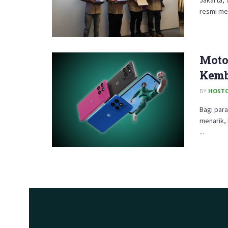
resmi mem
Moto
Kemb
BY
HOSTC
Bagi par
menarik, 
...