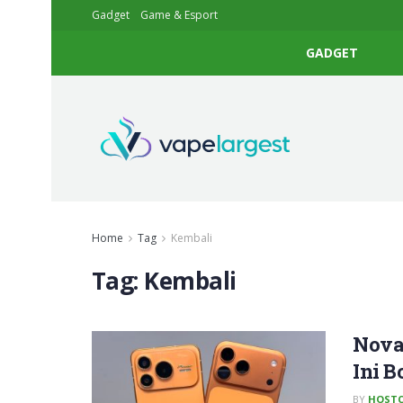
Gadget
Game & Esport
GADGET
Home
Tag
Kembali
Tag:
Kembali
Nova 
Ini B
BY
HOSTC