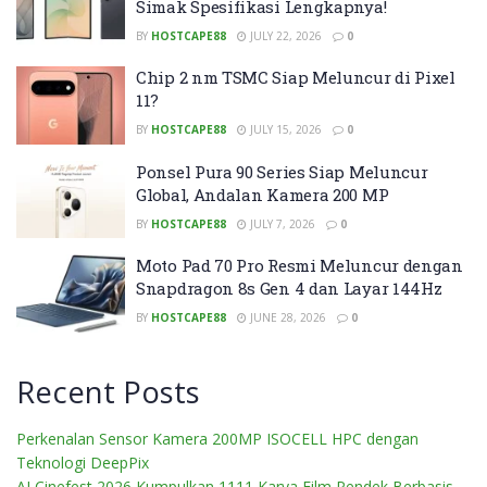
Simak Spesifikasi Lengkapnya!
BY
HOSTCAPE88
JULY 22, 2026
0
Chip 2 nm TSMC Siap Meluncur di Pixel
11?
BY
HOSTCAPE88
JULY 15, 2026
0
Ponsel Pura 90 Series Siap Meluncur
Global, Andalan Kamera 200 MP
BY
HOSTCAPE88
JULY 7, 2026
0
Moto Pad 70 Pro Resmi Meluncur dengan
Snapdragon 8s Gen 4 dan Layar 144Hz
BY
HOSTCAPE88
JUNE 28, 2026
0
Recent Posts
Perkenalan Sensor Kamera 200MP ISOCELL HPC dengan
Teknologi DeepPix
AI Cinefest 2026 Kumpulkan 1111 Karya Film Pendek Berbasis