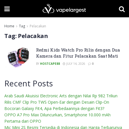
Home
Tag
Pelacakan
Tag:
Pelacakan
Redmi Kids Watch Pro Rilis dengan Dua
Kamera dan Fitur Pelacakan Saat Mati
BY
HOSTCAPE88
JULY 14, 2026
0
Recent Posts
Arab Saudi Akuisisi Electronic Arts dengan Nilai Rp 982 Triliun
Rilis CMF Clip Pro TWS Open-Ear dengan Desain Clip-On
Bocoran Galaxy Fit4, Apa Perbedaannya dengan Fit3?
OPPO A7 Pro Max Diluncurkan, Smartphone 10.000 mAh
Pertama dari OPPO
Mic Mini 2S Resmi Tersedia di Indonesia dan Harga Terbarunya