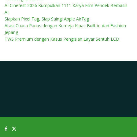
AI Cinefest 2026 Kumpulkan 1111 Karya Film Pendek Berbasis
AI
Siapkan Pixel Tag, Siap Saingi Apple AirTag
Atasi Cuaca Panas dengan Kemeja Kipas Built-in dari Fashion
Jepang
TWS Premium dengan Kasus Pengisian Layar Sentuh LCD