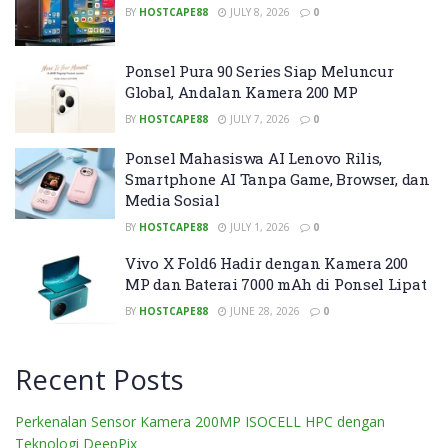
BY
HOSTCAPE88
JULY 8, 2026
0
Ponsel Pura 90 Series Siap Meluncur
Global, Andalan Kamera 200 MP
BY
HOSTCAPE88
JULY 7, 2026
0
Ponsel Mahasiswa AI Lenovo Rilis,
Smartphone AI Tanpa Game, Browser, dan
Media Sosial
BY
HOSTCAPE88
JULY 1, 2026
0
Vivo X Fold6 Hadir dengan Kamera 200
MP dan Baterai 7000 mAh di Ponsel Lipat
BY
HOSTCAPE88
JUNE 28, 2026
0
Recent Posts
Perkenalan Sensor Kamera 200MP ISOCELL HPC dengan
Teknologi DeepPix