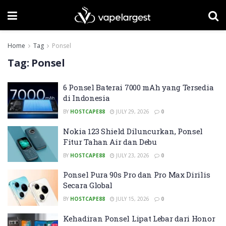
Home
Tag
Ponsel
Tag:
Ponsel
6 Ponsel Baterai 7000 mAh yang Tersedia
di Indonesia
BY
HOSTCAPE88
JULY 29, 2026
0
Nokia 123 Shield Diluncurkan, Ponsel
Fitur Tahan Air dan Debu
BY
HOSTCAPE88
JULY 23, 2026
0
Ponsel Pura 90s Pro dan Pro Max Dirilis
Secara Global
BY
HOSTCAPE88
JULY 15, 2026
0
Kehadiran Ponsel Lipat Lebar dari Honor