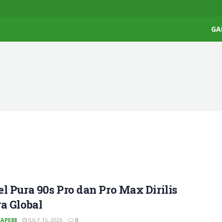
GA
l Pura 90s Pro dan Pro Max Dirilis
a Global
APE88
JULY 15, 2026
0