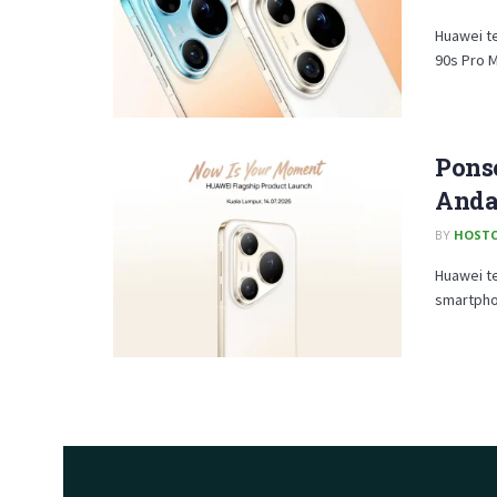
Huawei t
90s Pro M
Ponse
Anda
BY
HOSTC
Huawei te
smartphon