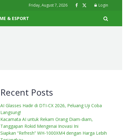
Friday, August 7, 2026
Login
ME & ESPORT
Recent Posts
AI Glasses Hadir di DTI-CX 2026, Peluang Uji Coba
Langsung!
Kacamata AI untuk Rekam Orang Diam-diam,
Tanggapan Rokid Mengenai Inovasi Ini
Siapkan “Refresh” WH-1000XM4 dengan Harga Lebih
Terjangkau