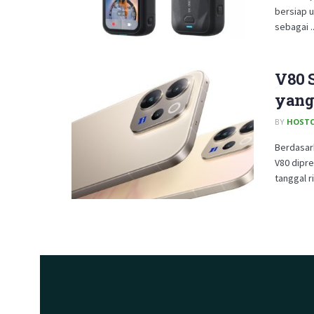
bersiap u
sebagai ..
V80 S
yang
BY
HOSTC
Berdasark
V80 dipre
tanggal ril