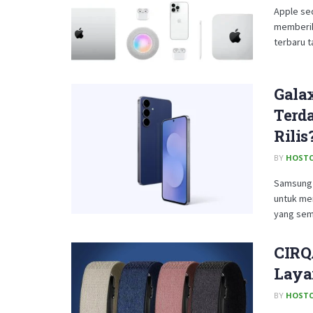
Apple se
memberik
terbaru t
Gala
Terda
Rilis
BY
HOSTC
Samsung 
untuk me
yang sem
CIRQ
Laya
BY
HOSTC