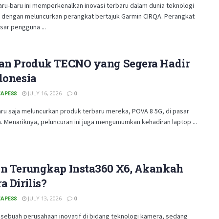
ru-baru ini memperkenalkan inovasi terbaru dalam dunia teknologi
 dengan meluncurkan perangkat bertajuk Garmin CIRQA. Perangkat
sar pengguna ...
ran Produk TECNO yang Segera Hadir
donesia
APE88
JULY 16, 2026
0
ru saja meluncurkan produk terbaru mereka, POVA 8 5G, di pasar
. Menariknya, peluncuran ini juga mengumumkan kehadiran laptop ...
in Terungkap Insta360 X6, Akankah
a Dirilis?
APE88
JULY 13, 2026
0
 sebuah perusahaan inovatif di bidang teknologi kamera, sedang