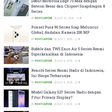
Debut Motorola Edge 70 Max dengan
Baterai Besar dan Chipset Snapdragon 8
Series
BY
HOSTCAPE88
JULY 16, 2026
0
Ponsel Pura 90 Series Siap Meluncur
Global, Andalan Kamera 200 MP
BY
HOSTCAPE88
JULY 7, 2026
0
Bubble dan TWS Enco Air 5 Series Resmi
Diperkenalkan di Indonesia
BY
HOSTCAPE88
JULY 4, 2026
0
Reno16 Series Resmi Hadir di Indonesia,
Ini Harga Terbarunya
BY
HOSTCAPE88
JULY 4, 2026
0
Model Galaxy S27 Series Hadir dengan
Fitur Privacy Display?
BY
HOSTCAPE88
JULY 3, 2026
0