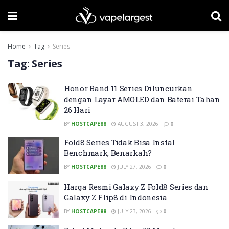
Home
Tag
Series
Tag:
Series
Honor Band 11 Series Diluncurkan
dengan Layar AMOLED dan Baterai Tahan
26 Hari
BY
HOSTCAPE88
AUGUST 3, 2026
0
Fold8 Series Tidak Bisa Instal
Benchmark, Benarkah?
BY
HOSTCAPE88
JULY 27, 2026
0
Harga Resmi Galaxy Z Fold8 Series dan
Galaxy Z Flip8 di Indonesia
BY
HOSTCAPE88
JULY 23, 2026
0