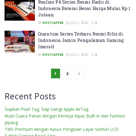
Realme P4 Series Resmi Hadir di
Indonesia Baterai Besar Harga Mulai Rp 1
Jutaan
BY
HOSTCAPE88
JULY 2, 2026
0
Quantum Series Terbaru Resmi Rilis di
Indonesia Jamin Pengalaman Gaming
Imersif
BY
HOSTCAPE88
JULY 2, 2026
0
1
2
Recent Posts
Siapkan Pixel Tag, Siap Saingi Apple AirTag
Atasi Cuaca Panas dengan Kemeja Kipas Built-in dari Fashion
Jepang
TWS Premium dengan Kasus Pengisian Layar Sentuh LCD
Tablet Gaming Bezel Tipis