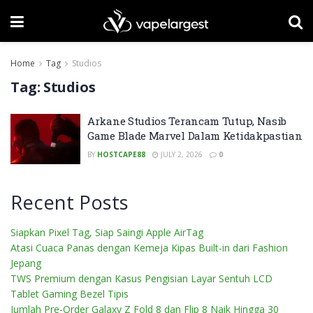
Home
Tag
Studios
Tag:
Studios
Arkane Studios Terancam Tutup, Nasib
Game Blade Marvel Dalam Ketidakpastian
BY
HOSTCAPE88
JULY 2, 2026
0
Recent Posts
Siapkan Pixel Tag, Siap Saingi Apple AirTag
Atasi Cuaca Panas dengan Kemeja Kipas Built-in dari Fashion
Jepang
TWS Premium dengan Kasus Pengisian Layar Sentuh LCD
Tablet Gaming Bezel Tipis
Jumlah Pre-Order Galaxy Z Fold 8 dan Flip 8 Naik Hingga 30