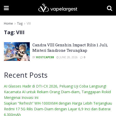
Home
Tag
VIII
Tag:
VIII
Candra VIII Genshin Impact Rilis 1 Juli,
Misteri Sandrone Terungkap
BY
HOSTCAPE88
JUNE 28, 2026
0
Recent Posts
AI Glasses Hadir di DTI-CX 2026, Peluang Uji Coba Langsung!
Kacamata AI untuk Rekam Orang Diam-diam, Tanggapan Rokid
Mengenai Inovasi Ini
Siapkan “Refresh” WH-1000XM4 dengan Harga Lebih Terjangkau
Redmi 17 5G Rilis Diam-Diam dengan Layar 6,9 Inci dan Baterai
6.300mAh