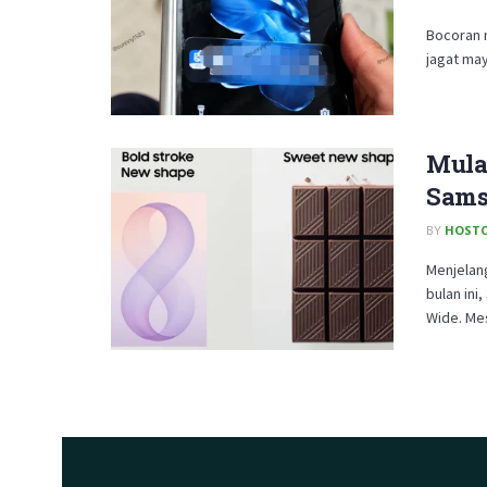
Bocoran 
jagat may
Mulai
Sam
BY
HOSTC
Menjelan
bulan in
Wide. Mes