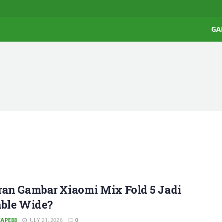
GA
ran Gambar Xiaomi Mix Fold 5 Jadi
able Wide?
APE88
JULY 21, 2026
0