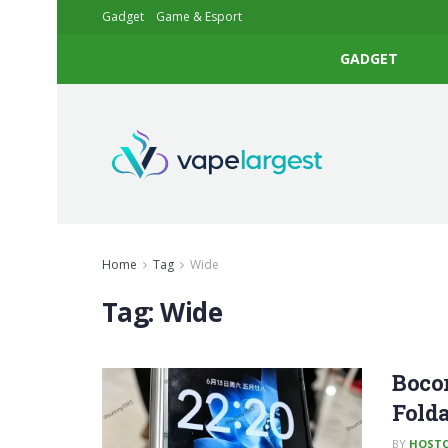
Gadget
Game & Esport
GADGET
Home
Tag
Wide
Tag:
Wide
Boco
Fold
BY
HOSTC