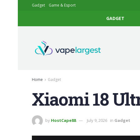
Gadget
Game & Esport
GADGET
Home
Gadget
Xiaomi 18 Ult
by
HostCape88
July 9, 2026
in
Gadget