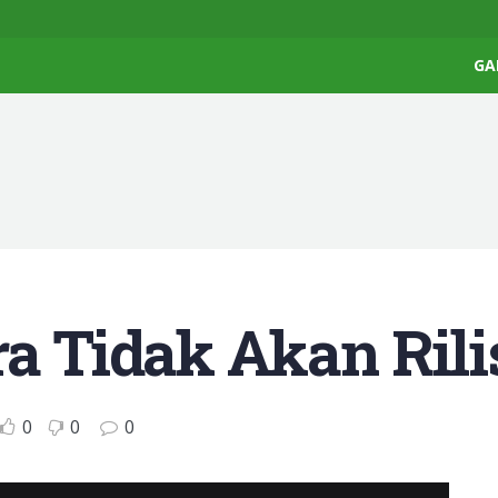
GA
ra Tidak Akan Rili
0
0
0