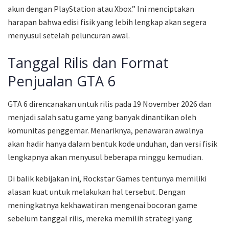
akun dengan PlayStation atau Xbox.” Ini menciptakan
harapan bahwa edisi fisik yang lebih lengkap akan segera
menyusul setelah peluncuran awal.
Tanggal Rilis dan Format
Penjualan GTA 6
GTA 6 direncanakan untuk rilis pada 19 November 2026 dan
menjadi salah satu game yang banyak dinantikan oleh
komunitas penggemar. Menariknya, penawaran awalnya
akan hadir hanya dalam bentuk kode unduhan, dan versi fisik
lengkapnya akan menyusul beberapa minggu kemudian.
Di balik kebijakan ini, Rockstar Games tentunya memiliki
alasan kuat untuk melakukan hal tersebut. Dengan
meningkatnya kekhawatiran mengenai bocoran game
sebelum tanggal rilis, mereka memilih strategi yang