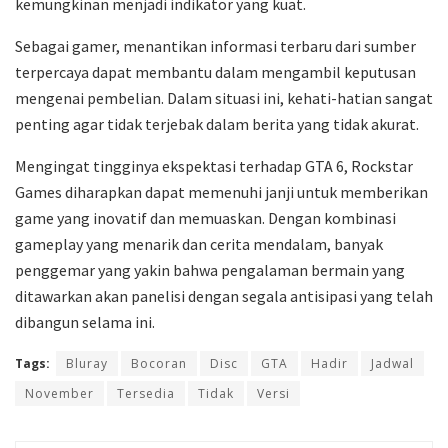
kemungkinan menjadi indikator yang kuat.
Sebagai gamer, menantikan informasi terbaru dari sumber
terpercaya dapat membantu dalam mengambil keputusan
mengenai pembelian. Dalam situasi ini, kehati-hatian sangat
penting agar tidak terjebak dalam berita yang tidak akurat.
Mengingat tingginya ekspektasi terhadap GTA 6, Rockstar
Games diharapkan dapat memenuhi janji untuk memberikan
game yang inovatif dan memuaskan. Dengan kombinasi
gameplay yang menarik dan cerita mendalam, banyak
penggemar yang yakin bahwa pengalaman bermain yang
ditawarkan akan panelisi dengan segala antisipasi yang telah
dibangun selama ini.
Tags:
Bluray
Bocoran
Disc
GTA
Hadir
Jadwal
November
Tersedia
Tidak
Versi