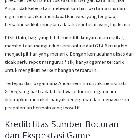
Anda tidak keberatan melewatkan hari pertama rilis dan
ingin memastikan mendapatkan versi yang lengkap,
bersabar sedikit mungkin adalah keputusan yang bijaksana.
Di sisi lain, bagi yang lebih memilih kenyamanan digital,
membeli dan mengunduh versi online dari GTA 6 mungkin
menjadi pilihan yang menarik. Dengan kemudahan akses dan
tidak perlu repot mengurus fisik, banyak gamer tertarik
untuk mengikuti perkembangan terbaru ini.
Terlepas dari bagaimana Anda memilih untuk menikmati
GTA 6, yang pasti adalah bahwa peluncuran game ini
diharapkan memikat banyak penggemar dan menawarkan
pengalaman bermain yang inovatif.
Kredibilitas Sumber Bocoran
dan Ekspektasi Game