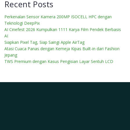
Recent Posts
Perkenalan Sensor Kamera 200MP ISOCELL HPC dengan
Teknologi DeepPix
AI Cinefest 2026 Kumpulkan 1111 Karya Film Pendek Berbasis
AI
Siapkan Pixel Tag, Siap Saingi Apple AirTag
Atasi Cuaca Panas dengan Kemeja Kipas Built-in dari Fashion
Jepang
TWS Premium dengan Kasus Pengisian Layar Sentuh LCD