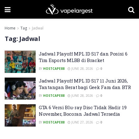
Home
Tag
Jadwal
Tag:
Jadwal
Jadwal Playoff MPL ID S17 dan Posisi 6
Tim Esports MLBB di Bracket
BY
HOSTCAPE88
JUNE 28, 2026
0
Jadwal Playoff MPL ID S17 11 Juni 2026,
Tantangan Berat bagi Geek Fam dan BTR
BY
HOSTCAPE88
JUNE 28, 2026
0
GTA 6 Versi Blu-ray Disc Tidak Hadir 19
November, Bocoran Jadwal Tersedia
BY
HOSTCAPE88
JUNE 27, 2026
0