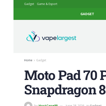
Gadget
Game & Esport
GADGET
Home
Gadget
Moto Pad 70 
Snapdragon 8
by
HostCape88
June 28, 2026
in
Gadget