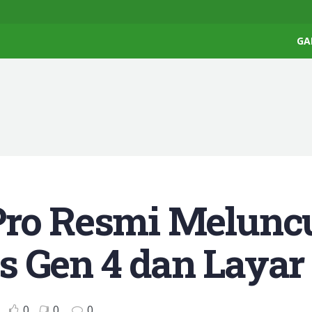
GA
Pro Resmi Melunc
s Gen 4 dan Layar
0
0
0