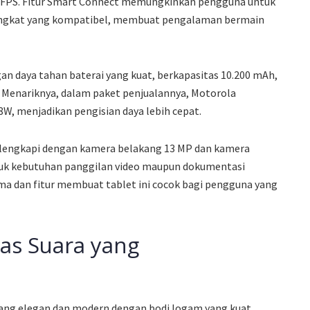
 FPS. Fitur Smart Connect memungkinkan pengguna untuk
rangkat yang kompatibel, membuat pengalaman bermain
n daya tahan baterai yang kuat, berkapasitas 10.200 mAh,
 Menariknya, dalam paket penjualannya, Motorola
W, menjadikan pengisian daya lebih cepat.
 dilengkapi dengan kamera belakang 13 MP dan kamera
tuk kebutuhan panggilan video maupun dokumentasi
rma dan fitur membuat tablet ini cocok bagi pengguna yang
tas Suara yang
ang elegan dan modern dengan bodi logam yang kuat.