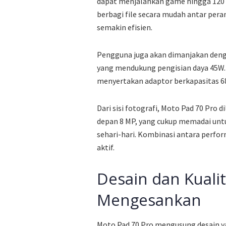
dapat menjalankan game hingga 120
berbagi file secara mudah antar pe
semakin efisien.
Pengguna juga akan dimanjakan denga
yang mendukung pengisian daya 45W.
menyertakan adaptor berkapasitas 68
Dari sisi fotografi, Moto Pad 70 Pro
depan 8 MP, yang cukup memadai un
sehari-hari. Kombinasi antara perfo
aktif.
Desain dan Kuali
Mengesankan
Moto Pad 70 Pro mengusung desain y