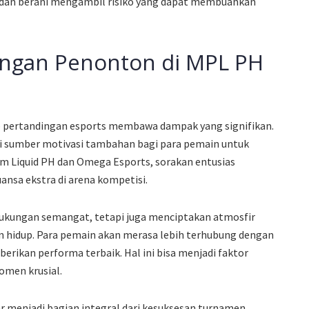
 dan berani mengambil risiko yang dapat membuahkan
ngan Penonton di MPL PH
 pertandingan esports membawa dampak yang signifikan.
i sumber motivasi tambahan bagi para pemain untuk
am Liquid PH dan Omega Esports, sorakan entusias
nsa ekstra di arena kompetisi.
ukungan semangat, tetapi juga menciptakan atmosfir
hidup. Para pemain akan merasa lebih terhubung dengan
ikan performa terbaik. Hal ini bisa menjadi faktor
men krusial.
r menjadi bagian integral dari kesuksesan turnamen