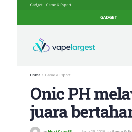
Gadget
Game & Esport
GADGET
Home
Game & Esport
Onic PH mela
juara bertaha
by
HostCape88
June 29, 2026
in
Game & Es