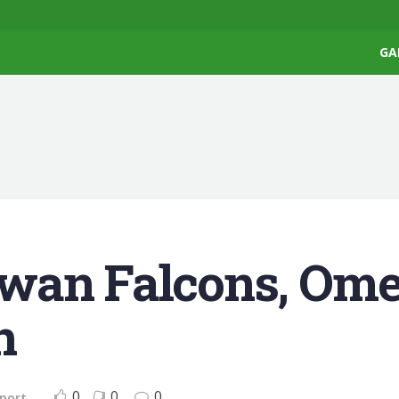
GA
wan Falcons, Ome
n
0
0
0
port