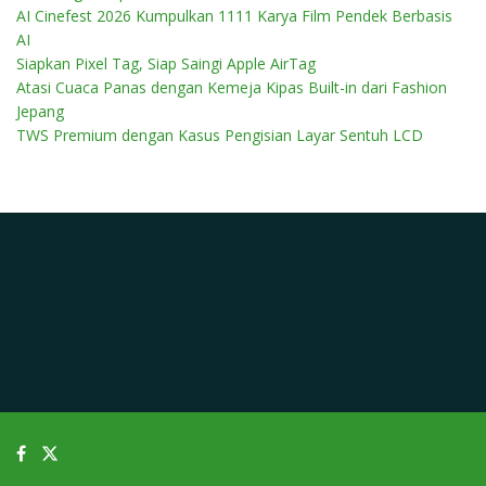
AI Cinefest 2026 Kumpulkan 1111 Karya Film Pendek Berbasis
AI
Siapkan Pixel Tag, Siap Saingi Apple AirTag
Atasi Cuaca Panas dengan Kemeja Kipas Built-in dari Fashion
Jepang
TWS Premium dengan Kasus Pengisian Layar Sentuh LCD