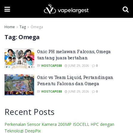
Home
Tag
Omega
Tag:
Omega
Onic PH melawan Falcons, Omega
tantang juara bertahan
BY
HOSTCAPE88
JUNE 29, 2026
0
Onic vs Team Liquid, Pertandingan
Penentu Falcons dan Omega
BY
HOSTCAPE88
JUNE 29, 2026
0
Recent Posts
Perkenalan Sensor Kamera 200MP ISOCELL HPC dengan
Teknologi DeepPix