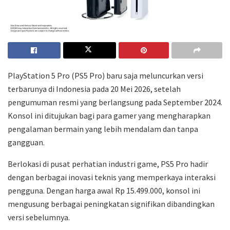
PlayStation 5 Pro (PS5 Pro) baru saja meluncurkan versi
terbarunya di Indonesia pada 20 Mei 2026, setelah
pengumuman resmi yang berlangsung pada September 2024.
Konsol ini ditujukan bagi para gamer yang mengharapkan
pengalaman bermain yang lebih mendalam dan tanpa
gangguan.
Berlokasi di pusat perhatian industri game, PS5 Pro hadir
dengan berbagai inovasi teknis yang memperkaya interaksi
pengguna. Dengan harga awal Rp 15.499.000, konsol ini
mengusung berbagai peningkatan signifikan dibandingkan
versi sebelumnya.