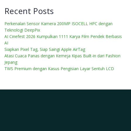
Recent Posts
Perkenalan Sensor Kamera 200MP ISOCELL HPC dengan
Teknologi DeepPix
AI Cinefest 2026 Kumpulkan 1111 Karya Film Pendek Berbasis
AI
Siapkan Pixel Tag, Siap Saingi Apple AirTag
Atasi Cuaca Panas dengan Kemeja Kipas Built-in dari Fashion
Jepang
TWS Premium dengan Kasus Pengisian Layar Sentuh LCD