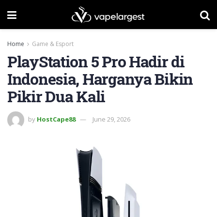
Home
Game & Esport
PlayStation 5 Pro Hadir di
Indonesia, Harganya Bikin
Pikir Dua Kali
by
HostCape88
June 29, 2026