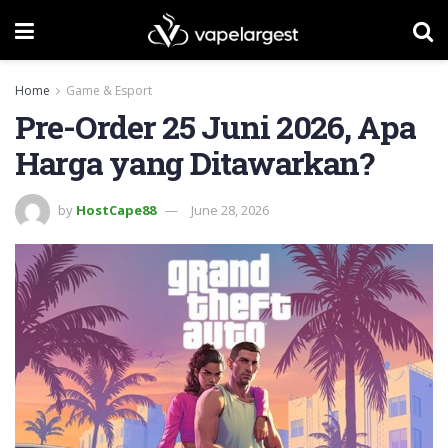
Home
Game & Esport
Pre-Order 25 Juni 2026, Apa
Harga yang Ditawarkan?
by
HostCape88
June 28, 2026