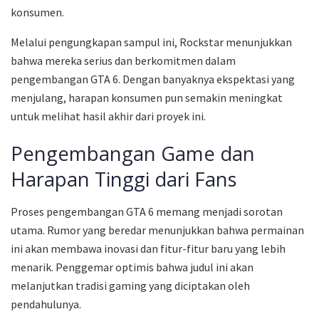
konsumen.
Melalui pengungkapan sampul ini, Rockstar menunjukkan
bahwa mereka serius dan berkomitmen dalam
pengembangan GTA 6. Dengan banyaknya ekspektasi yang
menjulang, harapan konsumen pun semakin meningkat
untuk melihat hasil akhir dari proyek ini.
Pengembangan Game dan
Harapan Tinggi dari Fans
Proses pengembangan GTA 6 memang menjadi sorotan
utama. Rumor yang beredar menunjukkan bahwa permainan
ini akan membawa inovasi dan fitur-fitur baru yang lebih
menarik. Penggemar optimis bahwa judul ini akan
melanjutkan tradisi gaming yang diciptakan oleh
pendahulunya.