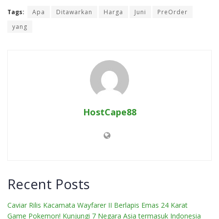
Tags:
Apa
Ditawarkan
Harga
Juni
PreOrder
yang
HostCape88
Recent Posts
Caviar Rilis Kacamata Wayfarer II Berlapis Emas 24 Karat
Game Pokemon! Kunjungi 7 Negara Asia termasuk Indonesia