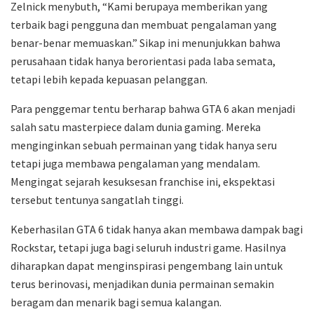
Zelnick menybuth, “Kami berupaya memberikan yang
terbaik bagi pengguna dan membuat pengalaman yang
benar-benar memuaskan.” Sikap ini menunjukkan bahwa
perusahaan tidak hanya berorientasi pada laba semata,
tetapi lebih kepada kepuasan pelanggan.
Para penggemar tentu berharap bahwa GTA 6 akan menjadi
salah satu masterpiece dalam dunia gaming. Mereka
menginginkan sebuah permainan yang tidak hanya seru
tetapi juga membawa pengalaman yang mendalam.
Mengingat sejarah kesuksesan franchise ini, ekspektasi
tersebut tentunya sangatlah tinggi.
Keberhasilan GTA 6 tidak hanya akan membawa dampak bagi
Rockstar, tetapi juga bagi seluruh industri game. Hasilnya
diharapkan dapat menginspirasi pengembang lain untuk
terus berinovasi, menjadikan dunia permainan semakin
beragam dan menarik bagi semua kalangan.