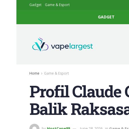
Gadget
Game & Esport
GADGET
Home
Game & Esport
Profil Claude 
Balik Raksas
by
HostCape88
June 28, 2026
in
Game & Es