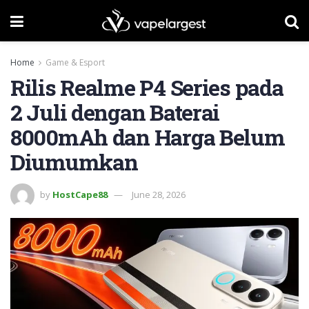
Home
Game & Esport
Rilis Realme P4 Series pada
2 Juli dengan Baterai
8000mAh dan Harga Belum
Diumumkan
by
HostCape88
June 28, 2026