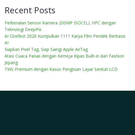
Recent Posts
Perkenalan Sensor Kamera 200MP ISOCELL HPC dengan
Teknologi DeepPix
AI Cinefest 2026 Kumpulkan 1111 Karya Film Pendek Berbasis
AI
Siapkan Pixel Tag, Siap Saingi Apple AirTag
Atasi Cuaca Panas dengan Kemeja Kipas Built-in dari Fashion
Jepang
TWS Premium dengan Kasus Pengisian Layar Sentuh LCD