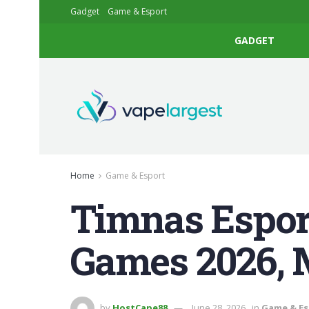
Gadget
Game & Esport
GADGET
Home
Game & Esport
Timnas Esport
Games 2026, 
by
HostCape88
June 28, 2026
in
Game & Es