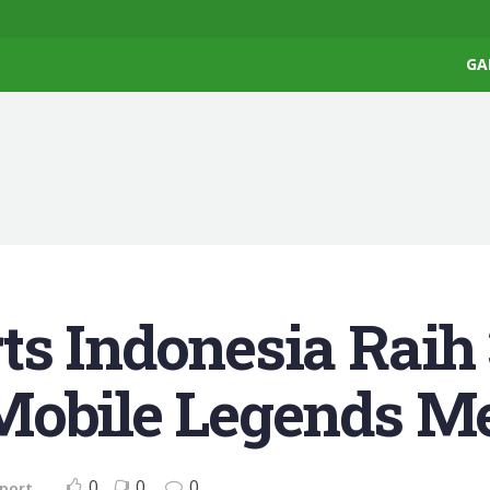
GA
s Indonesia Raih 
Mobile Legends M
0
0
0
port