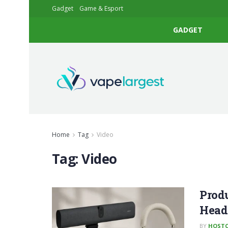
Gadget
Game & Esport
GADGET
Home
Tag
Video
Tag:
Video
Produ
Head
BY
HOSTC