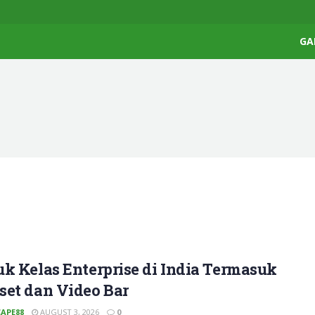
GA
k Kelas Enterprise di India Termasuk
set dan Video Bar
APE88
AUGUST 3, 2026
0