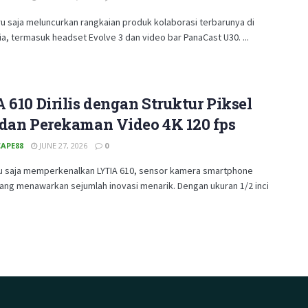
u saja meluncurkan rangkaian produk kolaborasi terbarunya di
ia, termasuk headset Evolve 3 dan video bar PanaCast U30. ...
 610 Dirilis dengan Struktur Piksel
 dan Perekaman Video 4K 120 fps
APE88
JUNE 27, 2026
0
u saja memperkenalkan LYTIA 610, sensor kamera smartphone
ang menawarkan sejumlah inovasi menarik. Dengan ukuran 1/2 inci