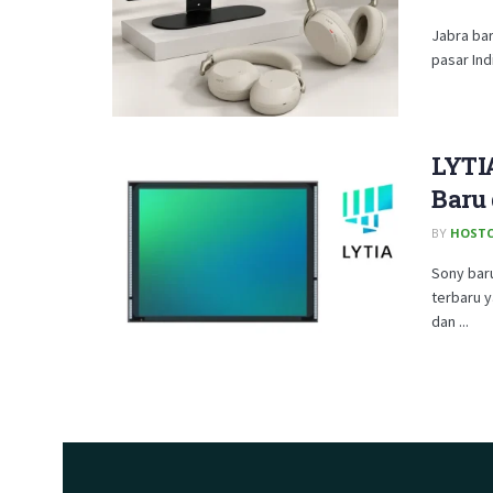
Jabra bar
pasar Ind
LYTIA
Baru
BY
HOSTC
Sony bar
terbaru y
dan ...