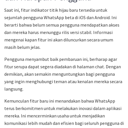
Saat ini, fitur indikator titik hijau baru tersedia untuk
sejumlah pengguna WhatsApp beta di iOS dan Android. Ini
berarti bahwa belum semua pengguna mendapatkan akses
dan mereka harus menunggu rilis versi stabil. Informasi
mengenai kapan fitur ini akan diluncurkan secara umum
masih belum jelas.
Pengguna menyambut baik pembaruan ini, berharap agar
fitur serupa dapat segera diadakan di halaman chat. Dengan
demikian, akan semakin menguntungkan bagi pengguna
yang ingin menghubungi teman atau kenalan mereka secara
langsung.
Kemunculan fitur baru ini menandakan bahwa WhatsApp
terus berkomitmen untuk melakukan inovasi dalam aplikasi
mereka. Ini mencerminkan usaha untuk menjadikan
komunikasi lebih mudah dan efisien bagi seluruh pengguna di