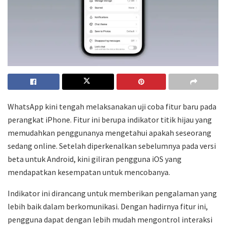
WhatsApp kini tengah melaksanakan uji coba fitur baru pada
perangkat iPhone. Fitur ini berupa indikator titik hijau yang
memudahkan penggunanya mengetahui apakah seseorang
sedang online. Setelah diperkenalkan sebelumnya pada versi
beta untuk Android, kini giliran pengguna iOS yang
mendapatkan kesempatan untuk mencobanya.
Indikator ini dirancang untuk memberikan pengalaman yang
lebih baik dalam berkomunikasi. Dengan hadirnya fitur ini,
pengguna dapat dengan lebih mudah mengontrol interaksi