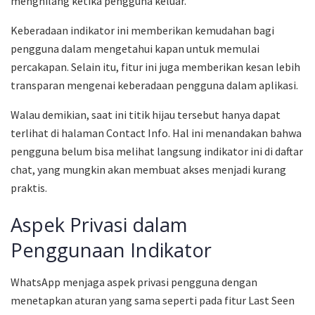
menghilang ketika pengguna keluar.
Keberadaan indikator ini memberikan kemudahan bagi
pengguna dalam mengetahui kapan untuk memulai
percakapan. Selain itu, fitur ini juga memberikan kesan lebih
transparan mengenai keberadaan pengguna dalam aplikasi.
Walau demikian, saat ini titik hijau tersebut hanya dapat
terlihat di halaman Contact Info. Hal ini menandakan bahwa
pengguna belum bisa melihat langsung indikator ini di daftar
chat, yang mungkin akan membuat akses menjadi kurang
praktis.
Aspek Privasi dalam
Penggunaan Indikator
WhatsApp menjaga aspek privasi pengguna dengan
menetapkan aturan yang sama seperti pada fitur Last Seen