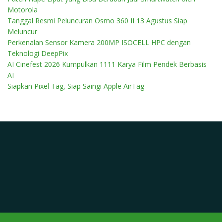
Motorola
Tanggal Resmi Peluncuran Osmo 360 II 13 Agustus Siap
Meluncur
Perkenalan Sensor Kamera 200MP ISOCELL HPC dengan
Teknologi DeepPix
AI Cinefest 2026 Kumpulkan 1111 Karya Film Pendek Berbasis
AI
Siapkan Pixel Tag, Siap Saingi Apple AirTag