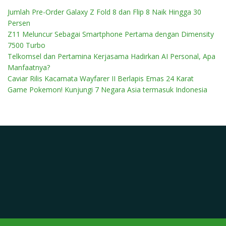
Jumlah Pre-Order Galaxy Z Fold 8 dan Flip 8 Naik Hingga 30
Persen
Z11 Meluncur Sebagai Smartphone Pertama dengan Dimensity
7500 Turbo
Telkomsel dan Pertamina Kerjasama Hadirkan AI Personal, Apa
Manfaatnya?
Caviar Rilis Kacamata Wayfarer II Berlapis Emas 24 Karat
Game Pokemon! Kunjungi 7 Negara Asia termasuk Indonesia