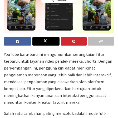
YouTube baru-baru ini mengumumkan serangkaian fitur
terbaru untuk layanan video pendek mereka, Shorts. Dengan
perkembangan ini, pengguna kini dapat menikmati
pengalaman menonton yang lebih baik dan lebih interaktif,
mendekati pengalaman yang ditawarkan oleh platform
kompetitor. Fitur yang diperkenalkan bertujuan untuk
meningkatkan kenyamanan dan interaksi pengguna saat
menonton konten kreator favorit mereka.
Salah satu tambahan paling mencolok adalah mode full-