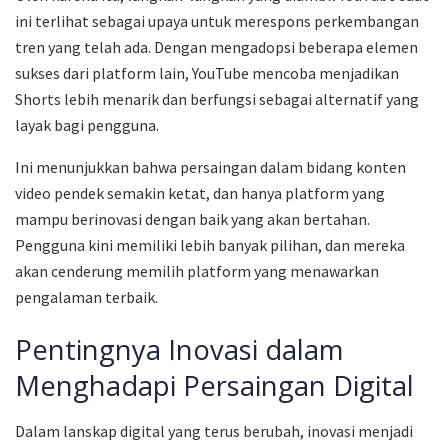
ini terlihat sebagai upaya untuk merespons perkembangan
tren yang telah ada. Dengan mengadopsi beberapa elemen
sukses dari platform lain, YouTube mencoba menjadikan
Shorts lebih menarik dan berfungsi sebagai alternatif yang
layak bagi pengguna.
Ini menunjukkan bahwa persaingan dalam bidang konten
video pendek semakin ketat, dan hanya platform yang
mampu berinovasi dengan baik yang akan bertahan.
Pengguna kini memiliki lebih banyak pilihan, dan mereka
akan cenderung memilih platform yang menawarkan
pengalaman terbaik.
Pentingnya Inovasi dalam
Menghadapi Persaingan Digital
Dalam lanskap digital yang terus berubah, inovasi menjadi