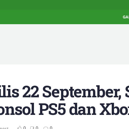
GA
is 22 September, 
nsol PS5 dan Xbox
0
0
0
port