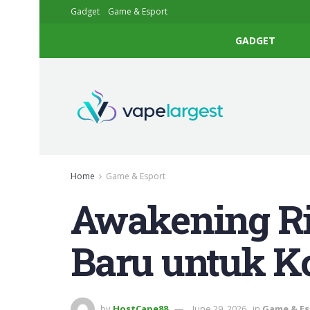
Gadget
Game & Esport
GADGET
Home
Game & Esport
Awakening Ril
Baru untuk Ko
by
HostCape88
June 29, 2026
in
Game & Es