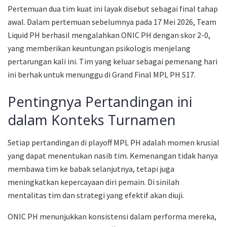
Pertemuan dua tim kuat ini layak disebut sebagai final tahap
awal. Dalam pertemuan sebelumnya pada 17 Mei 2026, Team
Liquid PH berhasil mengalahkan ONIC PH dengan skor 2-0,
yang memberikan keuntungan psikologis menjelang
pertarungan kali ini. Tim yang keluar sebagai pemenang hari
ini berhak untuk menunggu di Grand Final MPL PH S17.
Pentingnya Pertandingan ini
dalam Konteks Turnamen
Setiap pertandingan di playoff MPL PH adalah momen krusial
yang dapat menentukan nasib tim. Kemenangan tidak hanya
membawa tim ke babak selanjutnya, tetapi juga
meningkatkan kepercayaan diri pemain. Di sinilah
mentalitas tim dan strategi yang efektif akan diuji.
ONIC PH menunjukkan konsistensi dalam performa mereka,