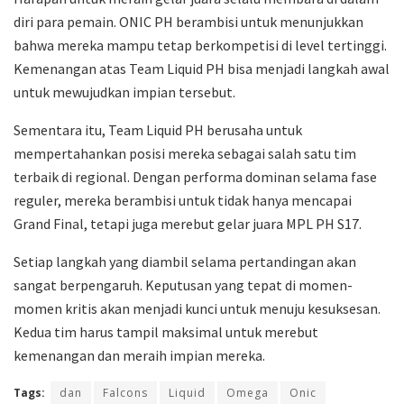
diri para pemain. ONIC PH berambisi untuk menunjukkan
bahwa mereka mampu tetap berkompetisi di level tertinggi.
Kemenangan atas Team Liquid PH bisa menjadi langkah awal
untuk mewujudkan impian tersebut.
Sementara itu, Team Liquid PH berusaha untuk
mempertahankan posisi mereka sebagai salah satu tim
terbaik di regional. Dengan performa dominan selama fase
reguler, mereka berambisi untuk tidak hanya mencapai
Grand Final, tetapi juga merebut gelar juara MPL PH S17.
Setiap langkah yang diambil selama pertandingan akan
sangat berpengaruh. Keputusan yang tepat di momen-
momen kritis akan menjadi kunci untuk menuju kesuksesan.
Kedua tim harus tampil maksimal untuk merebut
kemenangan dan meraih impian mereka.
Tags:
dan
Falcons
Liquid
Omega
Onic