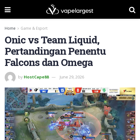
Home
Game & Esport
Onic vs Team Liquid,
Pertandingan Penentu
Falcons dan Omega
by
HostCape88
June 29, 2026